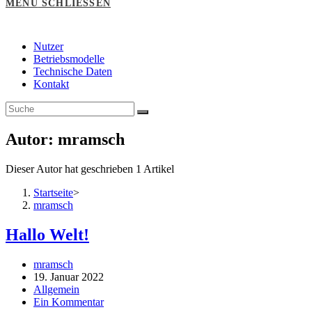
MENÜ
SCHLIESSEN
Nutzer
Betriebsmodelle
Technische Daten
Kontakt
Autor:
mramsch
Dieser Autor hat geschrieben 1 Artikel
Startseite
>
mramsch
Hallo Welt!
Beitrags-
mramsch
Autor:
Beitrag
19. Januar 2022
veröffentlicht:
Beitrags-
Allgemein
Kategorie:
Beitrags-
Ein Kommentar